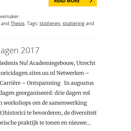
READ MORE
avemaker
and
Thesis
. Tags:
stotteren
,
stuttering
and
idagen 2017
edenis Nu! Academiegebouw, Utrecht
oricidagen.sites.uu.nl Netwerken –
– Carrière – Ontspanning In augustus
dagen georganiseerd: drie dagen vol
 en workshops om de samenwerking
)historici te bevorderen, de diversiteit
rische praktijk te tonen en nieuwe…