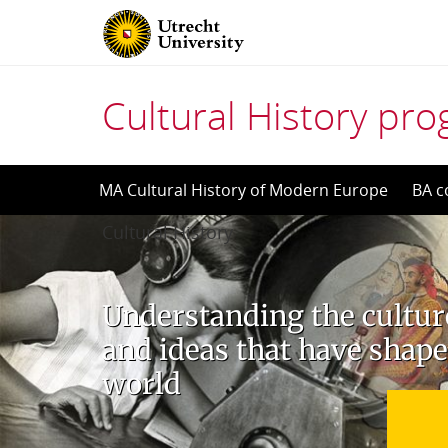
Cultural History p
Skip
MA Cultural History of Modern Europe
BA c
to
Cultural History
content
Understanding the culture
and ideas that have shap
world