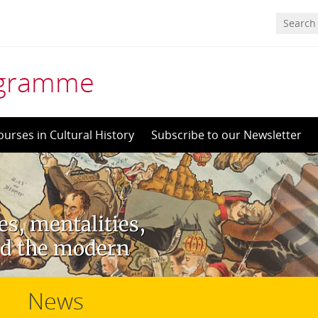
rogramme
ourses in Cultural History
Subscribe to our Newsletter
s, mentalities,
ed the modern
News