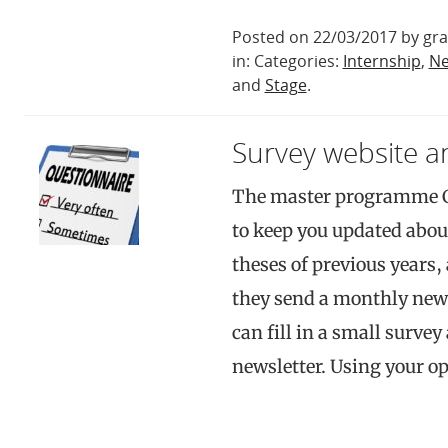
Posted on 22/03/2017 by gr
in: Categories:
Internship
,
N
and
Stage
.
Survey website a
The master programme Cu
to keep you updated abou
theses of previous years,
they send a monthly news
can fill in a small surve
newsletter. Using your o