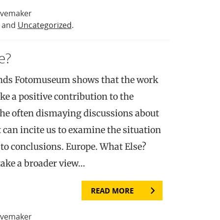
avemaker
and
Uncategorized
.
e?
ands Fotomuseum shows that the work
e a positive contribution to the
he often dismaying discussions about
t can incite us to examine the situation
 to conclusions. Europe. What Else?
 take a broader view…
READ MORE
avemaker