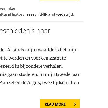
avemaker
ultural history
,
essay
,
KNIR
and
wedstrijd
.
geschiedenis naar
de Al sinds mijn twaalfde is het mijn
t te worden en voor een krant te
esseerd in bijzondere verhalen.
is gaan studeren. In mijn tweede jaar
e Aanzet en de Argus, twee tijdschriften
READ MORE