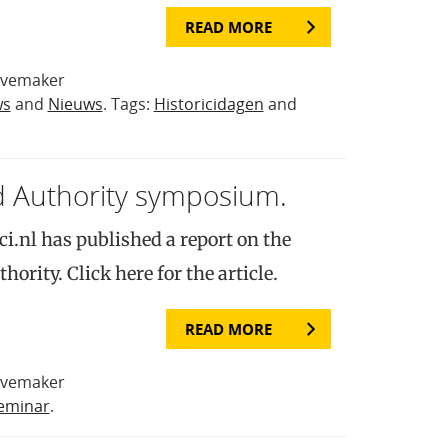
READ MORE
avemaker
ws
and
Nieuws
. Tags:
Historicidagen
and
d Authority symposium.
i.nl has published a report on the
rity. Click here for the article.
READ MORE
avemaker
eminar
.