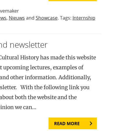
avemaker
ews
,
Nieuws
and
Showcase
. Tags:
Internship
nd newsletter
ltural History has made this website
t upcoming lectures, examples of
 and other information. Additionally,
letter. With the following link you
y about both the website and the
pinion we can…
READ MORE