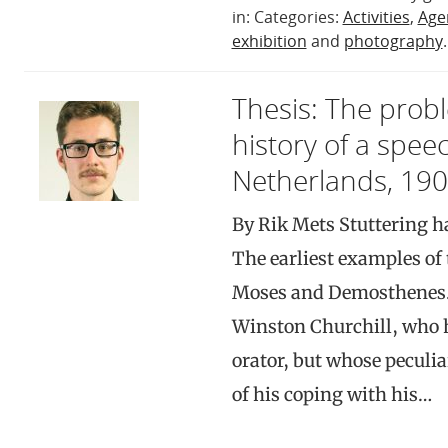
in: Categories:
Activities
,
Age
exhibition
and
photography
.
Thesis: The probl
history of a spee
Netherlands, 19
By Rik Mets Stuttering h
The earliest examples of
Moses and Demosthenes. 
Winston Churchill, who ha
orator, but whose peculia
of his coping with his…